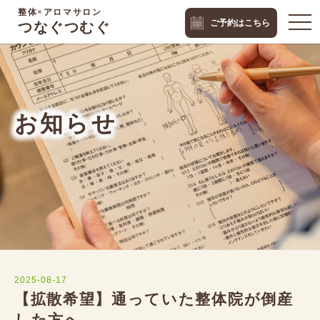
整体×アロマサロン
togg
ご予約はこちら
つなぐつむぐ
navi
お知らせ
2025-08-17
【拡散希望】通っていた整体院が倒産
した方へ