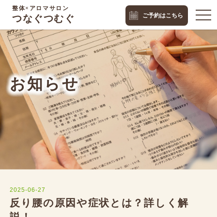
整体×アロマサロン
togg
ご予約はこちら
つなぐつむぐ
navi
お知らせ
2025-06-27
反り腰の原因や症状とは？詳しく解
説！