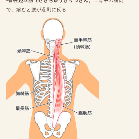
•
脊柱起立筋（せきちゅうきりつきん）
：背中の筋肉
で、縮むと腰が過剰に反る