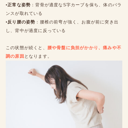
•
正常な姿勢
：背骨が適度なS字カーブを保ち、体のバラ
ンスが取れている
•
反り腰の姿勢
：腰椎の前弯が強く、お腹が前に突き出
し、背中が過度に反っている
この状態が続くと、
腰や骨盤に負担がかかり、痛みや不
調の原因
となります。