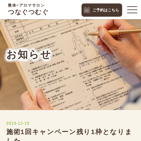
整体×アロマサロン
togg
ご予約はこちら
つなぐつむぐ
navi
お知らせ
2023-12-15
施術1回キャンペーン残り1枠となりま
した