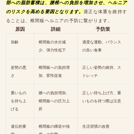
部への脂肪蓄積は、腰椎への負担を増加させ、ヘルニア
のリスクを高める要因となります。
適正な体重を維持す
ることは、椎間板ヘルニアの予防に繋がります。
原因
詳細
予防策
加齢
椎間板の水分減
適度な運動、バランス
少、弾力性低下
の良い食事
姿勢の悪
椎間板への負担増
正しい姿勢の維持、ス
さ
加、変性促進
トレッチ
重いもの
腰への負担増加、
正しい持ち上げ方、重
を持ち上
椎間板への圧力上
いものを持つ際は注意
げる
昇
遺伝的要
椎間板の構造や強
生活習慣の改善