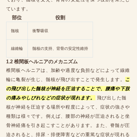
ています。
部位
役割
髄核
衝撃吸収
線維輪
髄核の支持、背骨の安定性維持
1.2 椎間板ヘルニアのメカニズム
椎間板ヘルニアは、加齢や過度な負担などによって線維
輪に亀裂が生じ、髄核が飛び出すことで発生します。
こ
の飛び出した髄核が神経を圧迫することで、腰痛や下肢
の痛みやしびれなどの症状が現れます。
飛び出した髄
核が神経を圧迫する場所や程度によって、症状の強さや
種類は様々です。例えば、腰部の神経が圧迫されると坐
骨神経痛を引き起こすことがあります。また、脊髄が圧
迫されると、排尿・排便障害などの重篤な症状が現れる