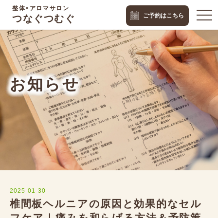
整体×アロマサロン
togg
ご予約はこちら
つなぐつむぐ
navi
お知らせ
2025-01-30
椎間板ヘルニアの原因と効果的なセル
フケア｜痛みを和らげる方法＆予防策