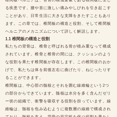
る疾患です。腰や首に激しい痛みやしびれを引き起こす
ことがあり、日常生活に大きな支障をきたすこともあり
ます。この章では、椎間板の構造と役割、そして椎間板
ヘルニアのメカニズムについて詳しく解説します。
1.1 椎間板の構造と役割
私たちの背骨は、椎骨と呼ばれる骨が積み重なって構成
されています。椎骨と椎骨の間には、クッションのよう
な役割を果たす椎間板が存在します。この椎間板のおか
げで、私たちは体を前後左右に曲げたり、ねじったりす
ることができます。
椎間板は、中心部の髄核とそれを囲む線維輪という2つ
の部分からできています。髄核は水分を多く含んだゼリ
ー状の組織で、衝撃を吸収する役割を担っています。線
維輪は、髄核を包み込むように複数層の線維で構成され
ており、髄核を支え、背骨の安定性を保つ役割を果たし