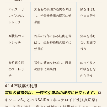
ハムストリ
太ももの裏側の筋肉を伸ば
膝を伸ばし
ングスのス
し、坐骨神経痛の緩和に効
たまま行う
トレッチ
果的
梨状筋のス
お尻の深部にある筋肉を伸
痛みを感じ
トレッチ
ばし、坐骨神経痛の緩和に
ない範囲で
効果的
行う
脊柱起立筋
背中の筋肉を伸ばし、腰痛
ゆっくりと
のストレッ
の緩和に効果的
呼吸をしな
チ
がら行う
4.1.4 市販薬の利用
市販の鎮痛剤は、一時的な痛みの緩和に役立ちます。
ロ
キソニンSなどのNSAIDs（非ステロイド性抗炎症薬）
は、炎症を抑え、痛みを軽減する効果があります。ただ