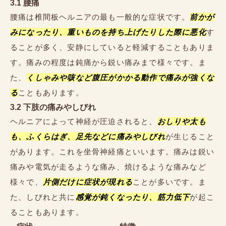
3.1 腰痛
腰痛は椎間板ヘルニアの最も一般的な症状です。
前かが
みになったり、重いものを持ち上げたりした際に悪化
す
ることが多く、安静にしていると軽減することもありま
す。痛みの程度は鈍痛から鋭い痛みまで様々です。ま
た、
くしゃみや咳など腹圧がかかる動作で痛みが強くな
る
こともあります。
3.2 下肢の痛みやしびれ
ヘルニアによって神経が圧迫されると、
おしりや太も
も、ふくらはぎ、足先などに痛みやしびれ
が生じること
があります。これを坐骨神経痛といいます。痛みは鋭い
痛みや電気が走るような痛み、焼けるような痛みなど
様々で、
片側だけに症状が現れる
ことが多いです。ま
た、しびれと共に
感覚が鈍くなったり、筋力低下
が起こ
ることもあります。